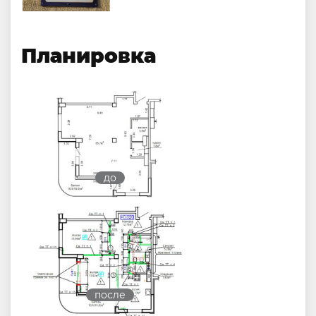
Планировка
до
после