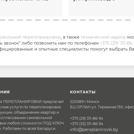
мовольной перепланировки
, а также
технический надзор
мо
ать звонок" либо позвонить нам по телефонам
+375 (29) 311-86
ифицированные и опытные специалисты помогут выбрать В
НИЯ
КОНТАКТЫ
я ПЕРЕПЛАНИРОВКИ предлагает
220089 г.Минск
сные услуги по перепланировке,
БЦ ОРЛАН ул. Тиражная 150, офи
рукции, объединении квартир и
 согласовании самовольной
+375 (29) 311-86-94
вки любой сложности ПОД КЛЮЧ
+375 (33) 311-86-94
. Работаем по всей Беларуси.
info@pereplanirovki.by