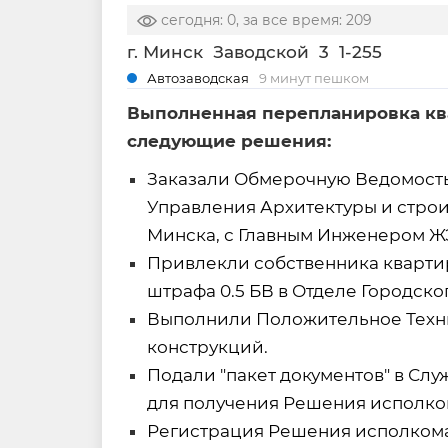
сегодня: 0, за все время: 209
г. Минск
Заводской
3
1-255
Автозаводская
9 минут пешком
Выполненная перепланировка ква
следующие решения:
Заказали Обмерочную Ведомость 
Управления Архитектуры и строи
Минска, с Главным Инженером ЖЭ
Привлекли собственника квартир
штрафа 0.5 БВ в Отделе Городско
Выполнили Положительное Техни
конструкций.
Подали "пакет документов" в Сл
для получения Решения исполко
Регистрация Решения исполкома 