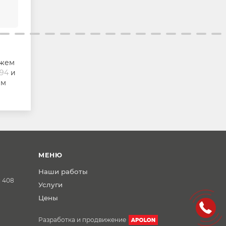
жем
-94
и
ам
МЕНЮ
Наши работы
с 408
Услуги
Цены
Разработка и продвижение