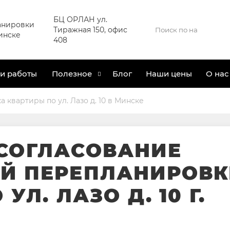
БЦ ОРЛАН ул.
анировки
Тиражная 150, офис
инске
408
и работы
Полезное
Блог
Наши цены
О нас
 квартиры по ул. Лазо д. 10 в Минске
СОГЛАСОВАНИЕ
Й ПЕРЕПЛАНИРОВК
УЛ. ЛАЗО Д. 10 Г.