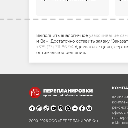
Выполнить аналогичное
узаконивание са
и Вам. Достаточно оставить заявку "Заказ
+375 (33) 311-86-94
Адекватные цены, серт
оптимальное решение.
КОМПА
Компани
комплек
реконст
офисов,
планиро
2000-2026 ООО «ПЕРЕПЛАНИРОВКИ»
в Минске