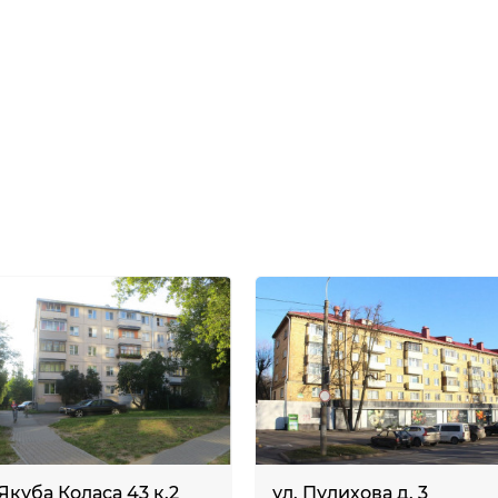
 Якуба Коласа 43 к.2
ул. Пулихова д. 3