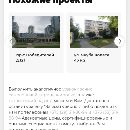
пр-т Победителей
ул. Якуба Коласа
д.121
43 к.2
Выполнить аналогичное
узаконивание
самовольной перепланировки
, а также
технический надзор
можем и Вам. Достаточно
оставить заявку "Заказать звонок" либо позвонить
нам по телефонам
+375 (29) 311-86-94
и
+375 (33) 311-
86-94
Адекватные цены, сертифицированные и
опытные специалисты помогут выбрать Вам
оптимальное решение.