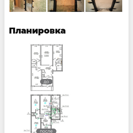
Планировка
до
после