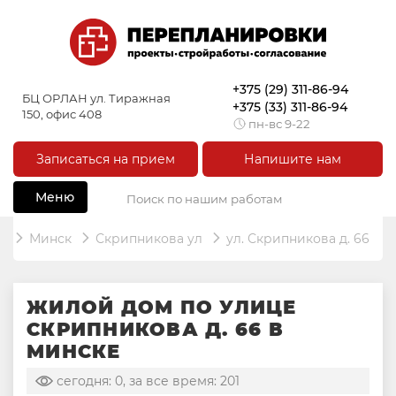
+375 (29) 311-86-94
БЦ ОРЛАН ул. Тиражная
+375 (33) 311-86-94
150, офис 408
пн-вс 9-22
Записаться на прием
Напишите нам
Меню
ь
Минск
Скрипникова ул
ул. Скрипникова д. 66
ЖИЛОЙ ДОМ ПО УЛИЦЕ
СКРИПНИКОВА Д. 66 В
МИНСКЕ
сегодня: 0, за все время: 201