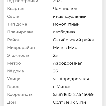
Год постройки
2022
Квартал
Чемпионов
Серия
индвидуальный
Тип дома
монолитный
Планировка
свободная
Район
Октябрьский район
Микрорайон
Минск Мир
Этажность
25
Метро
Аэродромная
№ дома
26
Улица
ул. Аэродромная
Город
г. Минск
Координаты
53.871610, 27.545069
Дом
Солт Лейк Сити